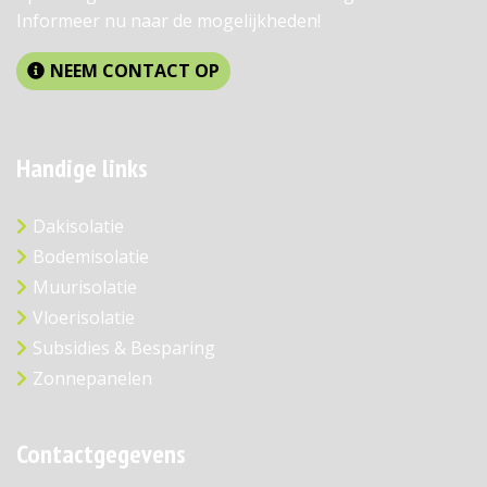
Informeer nu naar de mogelijkheden!
NEEM CONTACT OP
Handige links
Dakisolatie
Bodemisolatie
Muurisolatie
Vloerisolatie
Subsidies & Besparing
Zonnepanelen
Contactgegevens