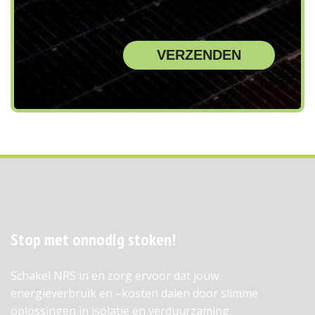
Stop met onnodig stoken!
Schakel NRS in en zorg ervoor dat jouw
energieverbruik en –kosten dalen door slimme
oplossingen in isolatie en verduurzaming.