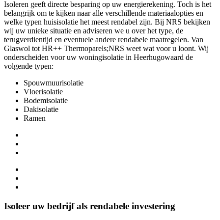
Isoleren geeft directe besparing op uw energierekening. Toch is het
belangrijk om te kijken naar alle verschillende materiaalopties en
welke typen huisisolatie het meest rendabel zijn. Bij NRS bekijken
wij uw unieke situatie en adviseren we u over het type, de
terugverdientijd en eventuele andere rendabele maatregelen. Van
Glaswol tot HR++ Thermoparels;NRS weet wat voor u loont. Wij
onderscheiden voor uw woningisolatie in Heerhugowaard de
volgende typen:
Spouwmuurisolatie
Vloerisolatie
Bodemisolatie
Dakisolatie
Ramen
Maakt verduurzaming rendabel
Werkt samen met gecertificeerde partijen
Brengt altijd een bezoek op locatie
Koopt collectief in voor lagere prijzen
Geeft u een volledig uitgewerkte offerte
Is uw enige aanspreekpunt voor alle energiezaken
Isoleer uw bedrijf als rendabele investering