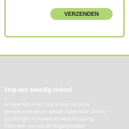
Stop met onnodig stoken!
Schakel NRS in en zorg ervoor dat jouw
energieverbruik en –kosten dalen door slimme
oplossingen in isolatie en verduurzaming.
Informeer nu naar de mogelijkheden!