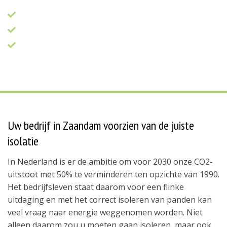
Koopt collectief in voor lagere prijzen
Geeft u een volledig uitgewerkte offerte
Is uw enige aanspreekpunt voor alle
energiezaken
Uw bedrijf in Zaandam voorzien van de juiste
isolatie
In Nederland is er de ambitie om voor 2030 onze CO2-
uitstoot met 50% te verminderen ten opzichte van 1990.
Het bedrijfsleven staat daarom voor een flinke
uitdaging en met het correct isoleren van panden kan
veel vraag naar energie weggenomen worden. Niet
alleen daarom zou u moeten gaan isoleren, maar ook