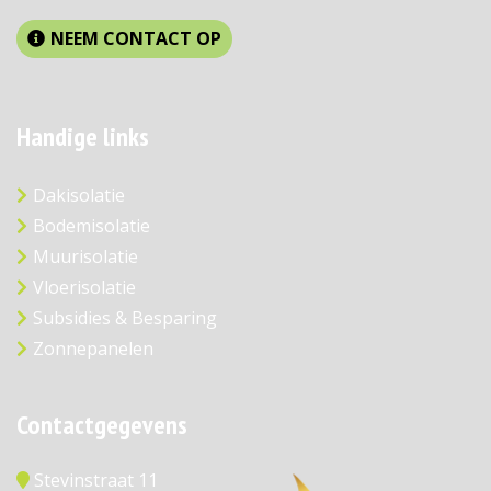
NEEM CONTACT OP
Handige links
Dakisolatie
Bodemisolatie
Muurisolatie
Vloerisolatie
Subsidies & Besparing
Zonnepanelen
Contactgegevens
Stevinstraat 11